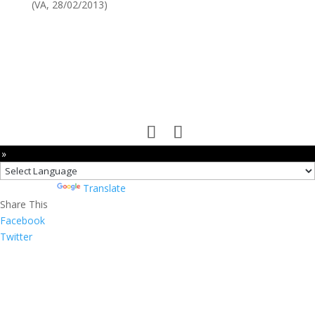
(VA, 28/02/2013)
 »
Powered by
Translate
Share This
Facebook
Twitter