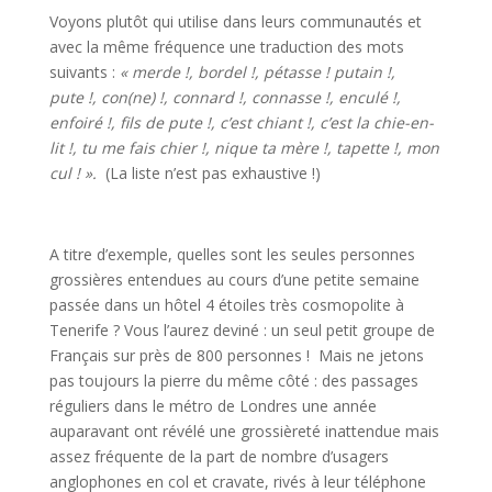
Voyons plutôt qui utilise dans leurs communautés et
avec la même fréquence une traduction des mots
suivants :
« merde !, bordel !, pétasse ! putain !,
pute !, con(ne) !, connard !, connasse !, enculé !,
enfoiré !, fils de pute !, c’est chiant !, c’est la chie-en-
lit !, tu me fais chier !, nique ta mère !, tapette !, mon
cul ! ».
(La liste n’est pas exhaustive !)
A titre d’exemple, quelles sont les seules personnes
grossières entendues au cours d’une petite semaine
passée dans un hôtel 4 étoiles très cosmopolite à
Tenerife ? Vous l’aurez deviné : un seul petit groupe de
Français sur près de 800 personnes ! Mais ne jetons
pas toujours la pierre du même côté : des passages
réguliers dans le métro de Londres une année
auparavant ont révélé une grossièreté inattendue mais
assez fréquente de la part de nombre d’usagers
anglophones en col et cravate, rivés à leur téléphone