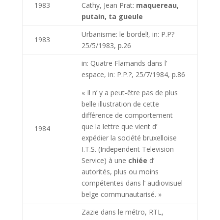
1983
Cathy, Jean Prat:
maquereau,
putain, ta gueule
Urbanisme: le bordel!, in: P.P?
1983
25/5/1983, p.26
in: Quatre Flamands dans l’
espace, in: P.P.?, 25/7/1984, p.86
« Il n’ y a peut-être pas de plus
belle illustration de cette
différence de comportement
que la lettre que vient d’
1984
expédier la société bruxelloise
I.T.S. (Independent Television
Service) à une
chiée
d’
autorités, plus ou moins
compétentes dans l’ audiovisuel
belge communautarisé. »
Zazie dans le métro, RTL,