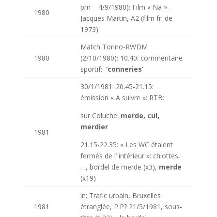
pm – 4/9/1980): Film « Na » –
1980
Jacques Martin, A2 (film fr. de
1973)
Match Torino-RWDM
1980
(2/10/1980): 10.40: commentaire
sportif:
‘conneries’
30/1/1981: 20.45-21.15:
émission « A suivre »: RTB:
sur Coluche:
merde, cul,
merdier
1981
21.15-22.35: « Les WC étaient
fermés de l’ intérieur »: chiottes,
…, bordel de merde (x3),
merde
(x19)
in: Trafic urbain, Bruxelles
1981
étranglée, P.P? 21/5/1981, sous-