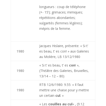
longueurs : coup de téléphone
(+- 15’); grimaces; mimiques;
répétitions abondantes;
vulgarités (femmes légères);
mépris de la femme.
Jacques Hislaire, présente: « Si t’
1980
es beau, t’ es con! » aux Galeries
au Molière, LB 13/12/1980
« Si t’ es beau, t’ es
con
! »,
1980
(Théâtre des Galeries, Bruxelles,
13/14 – 12 – 80)
RTB 12/6/1980: 9.55: « Il faut
1980
mettre une chaise pour y mettre
un certain
cul
. »
« Les
couilles au cul
« , (9.12