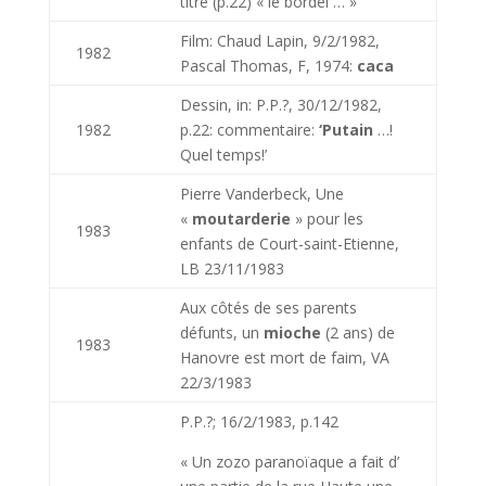
titre (p.22) « le bordel … »
Film: Chaud Lapin, 9/2/1982,
1982
Pascal Thomas, F, 1974:
caca
Dessin, in: P.P.?, 30/12/1982,
1982
p.22: commentaire:
‘Putain
…!
Quel temps!’
Pierre Vanderbeck, Une
«
moutarderie
» pour les
1983
enfants de Court-saint-Etienne,
LB 23/11/1983
Aux côtés de ses parents
défunts, un
mioche
(2 ans) de
1983
Hanovre est mort de faim, VA
22/3/1983
P.P.?; 16/2/1983, p.142
« Un zozo paranoïaque a fait d’