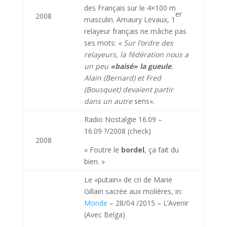
des Français sur le 4×100 m
er
2008
masculin. Amaury Levaux, 1
relayeur français ne mâche pas
ses mots:
« Sur
l’ordre des
relayeurs, la fédération nous a
un peu
«baisé» la gueule
.
Alain (Bernard) et Fred
(Bousquet) devaient partir
dans un autre
sens».
Radio Nostalgie 16.09 –
16.09 ?/2008 (check)
2008
« Foutre le
bordel
, ça fait du
bien. »
Le «putain» de cri de Marie
Gillain sacrée aux molières, in:
Monde
– 28/04 /2015 – L’Avenir
(Avec Belga)