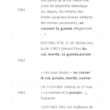
une partie de la rue Haute une
sorte de labyrinthe diabolique
1983
où, depuis, les enfants des
écoles jusqu’aux braves vieillards
des homes avoisinants,
se
cassent la gueule
allègrement
… »
8/5/1983: RTB: 21.20: Rends-moi
la clé (1981) (Gérard Pire)
du
cul, merde, ta gueule,putain
1983
« Les sous-doués »:
se casser
le cul, putain, merde, sauter
LB 11/5/1983: cinéma: le 27 mai:
1983
« La maman et la
putain
« , J.
Eustache
12/5/1983: FR3: Les malheurs de