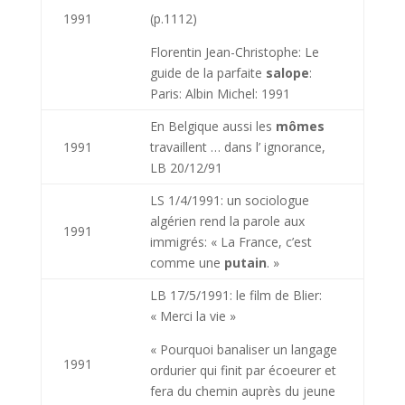
1991
(p.1112)
Florentin Jean-Christophe: Le
guide de la parfaite
salope
:
Paris: Albin Michel: 1991
En Belgique aussi les
mômes
1991
travaillent … dans l’ ignorance,
LB 20/12/91
LS 1/4/1991: un sociologue
algérien rend la parole aux
1991
immigrés: « La France, c’est
comme une
putain
. »
LB 17/5/1991: le film de Blier:
« Merci la vie »
« Pourquoi banaliser un langage
1991
ordurier qui finit par écoeurer et
fera du chemin auprès du jeune