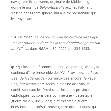
navigateur Roggeween, originaire de Middelburg,
donne le nom de
BelgiaAustralis
aux îles Falk-land,
situées dans l’hémisphère sud à la même latitude que
les Pays-Bas.
1 A. Delfosse,
La Vierge comme protectrice des Pays-
Bas méridionaux dans les livrets depèlerinage mariai
e
au XVII
s.,
dans
RBPH,
t. 80, 2002, p. 1234-1235.
(p.77) Plusieurs décennies durant, «la patrie», «le pays»
continua d’être l’ensemble des XVII Provinces: les Pays-
Bas,
de Nederlanden
ou mieux dire encore,
le
Pays-
Bas,
het Nederland.
Après la rupture de 1585, le
conflit séparant les Provinces-Unies des provinces
catholiques fut consi­déré comme une « détestable
guerre civile », une « longue et misérable guerre
intestine», une «désastreuse guerre domestique», qui