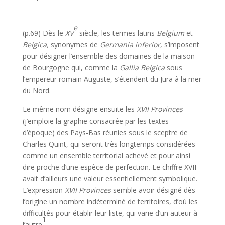
e
(p.69) Dès le
XV
siècle, les termes latins
Belgium
et
Belgica,
synonymes de
Germania inferior,
s’imposent
pour désigner l’ensemble des domaines de la maison
de Bourgogne qui, comme la
Gallia Belgica
sous
l’empe­reur romain Auguste, s’étendent du Jura à la mer
du Nord.
Le même nom désigne ensuite les
XVII Provinces
(j’emploie la graphie consacrée par les textes
d’époque) des Pays-Bas réunies sous le sceptre de
Charles Quint, qui seront très longtemps considérées
comme un ensemble territorial achevé et pour ainsi
dire proche d’une espèce de perfection. Le chiffre XVII
avait d’ailleurs une valeur essentiellement symbolique.
L’expression
XVII Provinces
semble avoir désigné dès
l’ori­gine un nombre indéterminé de territoires, d’où les
difficultés pour établir leur liste, qui varie d’un auteur à
1
l’autre
.