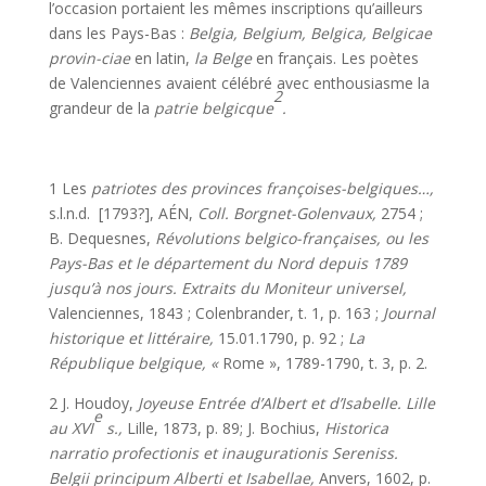
l’occasion portaient les mêmes inscriptions qu’ailleurs
dans les Pays-Bas :
Belgia, Belgium, Belgica, Belgicae
provin-ciae
en latin,
la Belge
en français. Les poètes
de Valenciennes avaient célébré avec enthousiasme la
2
grandeur de la
patrie belgicque
.
1 Les
patriotes des provinces françoises-belgiques…,
s.l.n.d. [1793?], AÉN,
Coll. Borgnet-Golenvaux,
2754 ;
B. Dequesnes,
Révolutions belgico-françaises, ou les
Pays-Bas et le département du Nord depuis 1789
jusqu’à nos jours. Extraits du Moniteur universel,
Valenciennes, 1843 ; Colenbrander, t. 1, p. 163 ;
Journal
historique et littéraire,
15.01.1790, p. 92 ;
La
République belgique, «
Rome », 1789-1790, t. 3, p. 2.
2 J. Houdoy,
Joyeuse Entrée d’Albert et d’Isabelle. Lille
e
au XVI
s.,
Lille, 1873, p. 89; J. Bochius,
Historica
narratio profectionis et inaugurationis Sereniss.
Belgii principum Alberti et Isabellae,
Anvers, 1602, p.