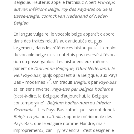
Belgique. Heuterus appelle l’archiduc Albert
Princeps
aut rex Inférions Belgii, roy des Pays-Bas ou de la
Basse-Belgie, coninck van Nederland of Neder-
Belgien.
En langue vulgaire, le vocable belge apparaît d’abord
dans des traités relatifs aux antiquités et, plus
2
largement, dans les références histo­riques
. L’emploi
du vocable belge n’est toutefois pas réservé à l’évoca­
tion du passé gaulois. Les historiens eux-mêmes
parlent de
l’ancienne Belgique, l’Oud Nederland, le
vieil Pays-Bas,
qu’ils opposent à la Belgique, aux Pays-
3
Bas « modernes »
. On traduit
Belgium
par
Pays-Bas
et, en sens inverse,
Pays-Bas par Belgica hodierna
(c’est-à-dire, la Belgique d’aujourd’hui, la Belgique
contemporaine),
Belgium hodier-num
ou
Inferior
4
Germania
.
Les Pays-Bas catholiques seront donc la
Belgica regia
ou
catholica,
«partie méridionale des
Pays-Bas, que le vulgaire nomme Flandre, mais
improprement», car – j’y reviendrai -c’est désigner le