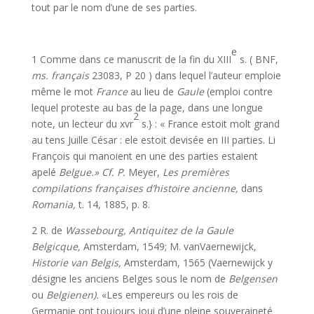
tout par le nom d’une de ses parties.
e
1 Comme dans ce manuscrit de la fin du XIII
s. ( BNF,
ms. français
23083, P 20 ) dans lequel l’auteur emploie
même le mot
France
au lieu de
Gaule
(emploi contre
lequel proteste au bas de la page, dans une longue
2
note, un lecteur du xvr
s.} : « France estoit molt grand
au tens Juille César : ele estoit devisée en III parties. Li
François qui manoient en une des parties estaient
apelé
Belgue.» Cf. P.
Meyer,
Les premières
compilations fran­çaises d’histoire ancienne,
dans
Romania,
t. 14, 1885, p. 8.
2 R. de
Wassebourg, Antiquitez de la Gaule
Belgicque,
Amsterdam, 1549; M. vanVaernewijck,
Historie van Belgis,
Amsterdam, 1565 (Vaernewijck y
désigne les anciens Belges sous le nom de
Belgensen
ou
Belgienen).
«Les empereurs ou les rois de
Germanie ont toujours joui d’une pleine souveraineté