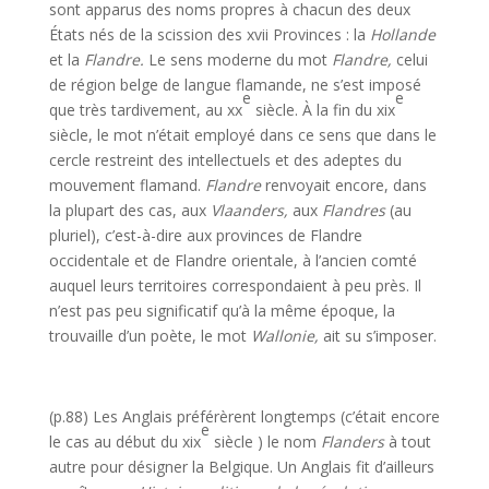
sont apparus des noms propres à chacun des deux
États nés de la scission des xvii Provinces : la
Hollande
et la
Flandre.
Le sens moderne du mot
Flandre,
celui
de région belge de langue flamande, ne s’est imposé
e
e
que très tardi­vement, au xx
siècle. À la fin du xix
siècle, le mot n’était employé dans ce sens que dans le
cercle restreint des intellectuels et des adeptes du
mouvement flamand.
Flandre
renvoyait encore, dans
la plupart des cas, aux
Vlaanders,
aux
Flandres
(au
pluriel), c’est-à-dire aux provinces de Flandre
occidentale et de Flandre orientale, à l’ancien comté
auquel leurs territoires correspondaient à peu près. Il
n’est pas peu significatif qu’à la même époque, la
trouvaille d’un poète, le mot
Wallonie,
ait su s’imposer.
(p.88) Les Anglais préférèrent longtemps (c’était encore
e
le cas au début du xix
siècle ) le nom
Flanders
à tout
autre pour désigner la Belgique. Un Anglais fit d’ailleurs