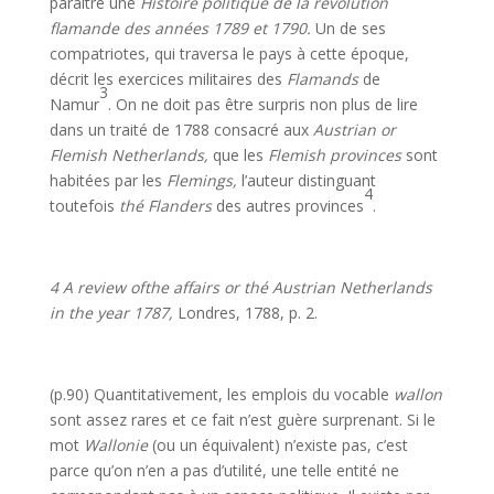
paraître une
Histoire politique de la révolution
flamande des années 1789 et 1790.
Un de ses
compatriotes, qui traversa le pays à cette époque,
décrit les exercices militaires des
Flamands
de
3
Namur
. On ne doit pas être surpris non plus de lire
dans un traité de 1788 consacré aux
Austrian or
Flemish Netherlands,
que les
Flemish provinces
sont
habitées par les
Flemings,
l’auteur distinguant
4
toutefois
thé Flanders
des autres provinces
.
4 A review ofthe affairs or thé Austrian Netherlands
in the year 1787,
Londres, 1788, p. 2.
(p.90) Quantitativement, les emplois du vocable
wallon
sont assez rares et ce fait n’est guère surprenant. Si le
mot
Wallonie
(ou un équivalent) n’existe pas, c’est
parce qu’on n’en a pas d’utilité, une telle entité ne