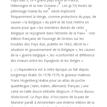
Pays-Bas », ce « grand pays entre la France,
8
l’Allemagne et la mer Océane »
. Les (p.73) livrets de
e
pèlerinage mariai du xvn
siècle implorent
fréquemment la Vierge, comme protectrice du pays, de
sauver « la Belgique » du péril et de tout mettre en
œuvre pour que « les membres divisés de cette
1
Belgique se rejoignent dans l’étreinte de la Paix»
. Une
édition française de l’ouvrage de Grotius sur les
troubles des Pays-Bas, publiée en 1662, décrit la «
situa­tion et gouvernement de la Belgique », les causes
de la « guerre belgique », les «conformité et différence
des mœurs entre les Espagnols et les Belges ».
(…) L’équivalence est à cette époque un fait depuis
longtemps établi. En 1578-1579, le graveur malinois
Frans Hogenberg réalise pour un atlas de poche
quadrilingue ( latin, italien, allemand, français ) une
carte en taille douce intitulée
Belgium. Il Passe Basso.
Niderlandt. Le Pays Bas. A
l’occa­sion de la paix de
Munster paraît à Amsterdam une énième édition de la