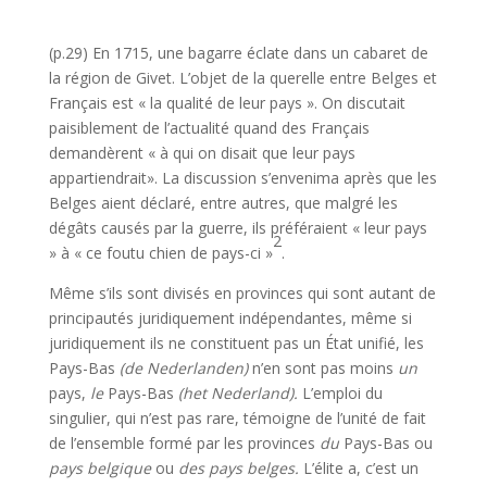
(p.29) En 1715, une bagarre éclate dans un cabaret de
la région de Givet. L’objet de la querelle entre Belges et
Français est « la qualité de leur pays ». On discutait
paisiblement de l’ac­tualité quand des Français
demandèrent « à qui on disait que leur pays
appartiendrait». La discussion s’envenima après que les
Belges aient déclaré, entre autres, que malgré les
dégâts causés par la guerre, ils préféraient « leur pays
2
» à « ce foutu chien de pays-ci »
.
Même s’ils sont divisés en provinces qui sont autant de
principautés juridiquement indépendantes, même si
juridiquement ils ne consti­tuent pas un État unifié, les
Pays-Bas
(de Nederlanden)
n’en sont pas moins
un
pays,
le
Pays-Bas
(het Nederland).
L’emploi du
singulier, qui n’est pas rare, témoigne de l’unité de fait
de l’ensemble formé par les provinces
du
Pays-Bas ou
pays belgique
ou
des pays belges.
L’élite a, c’est un