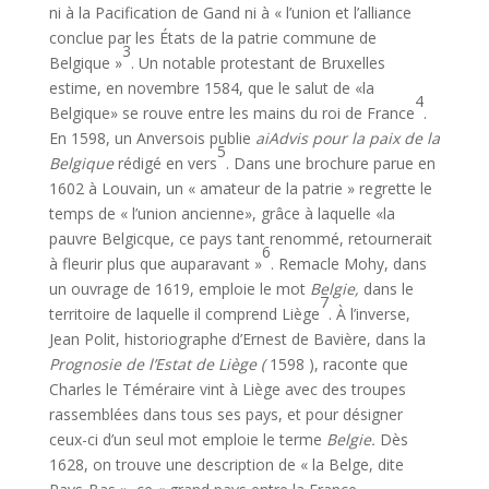
ni à la Pacification de Gand ni à « l’union et l’alliance
conclue par les États de la patrie commune de
3
Belgique »
. Un notable protestant de Bruxelles
estime, en novembre 1584, que le salut de «la
4
Belgique» se rouve entre les mains du roi de France
.
En 1598, un Anversois publie
aiAdvis pour la paix de la
5
Belgique
rédigé en vers
. Dans une brochure parue en
1602 à Louvain, un « amateur de la patrie » regrette le
temps de « l’union ancienne», grâce à laquelle «la
pauvre Belgicque, ce pays tant renommé, retournerait
6
à fleurir plus que auparavant »
. Remacle Mohy, dans
un ouvrage de 1619, emploie le mot
Belgie,
dans le
7
territoire de laquelle il comprend Liège
. À l’inverse,
Jean Polit, historiographe d’Er­nest de Bavière, dans la
Prognosie de l’Estat de Liège (
1598 ), raconte que
Charles le Téméraire vint à Liège avec des troupes
rassemblées dans tous ses pays, et pour désigner
ceux-ci d’un seul mot emploie le terme
Belgie.
Dès
1628, on trouve une description de « la Belge, dite