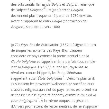
des substantifs flamands
Belgis
et
Belgien,
ainsi que
3
de l’adjectif
Belgisch
. Belgenland
et
Belgien
deviennent plus fréquents, à partir de 1780 envi­ron,
avant qu’apparaisse enfin
België
(contraction de
Belgien),
sans doute vers 1800.
(p.72)
Pays-Bas
de Guicciardini (1567) désigne du nom
de
Belges
les abitants des Pays-Bas. L’auteur
considère ce pays comme la partie isentielle de la
Gaule belgique
et l’appelle même parfois tout simple-
lent
la Belgique.
En 1577, quand les Pays-Bas se
révoltent contre hilippe II, les États-Généraux
1
s’appellent aussi
États belgiques
.
Deux ns plus tard,
ils supplient les provinces wallonnes de sacrifier leurs
crupules religieux au salut du pays, et les exhortent « à
déchasser le ruel tyran et ennemy commun
de tout le
2
nom belgicque»
.
À la même poque, les jésuites
d’Anvers promettent de rester neutres, de ne s’opposer