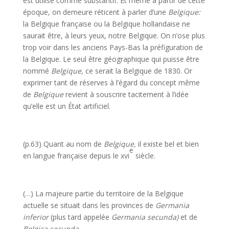
est utilisé comme substantif. Et même à partir de cette
époque, on demeure réticent à parler d’une
Belgique:
la Belgique française ou la Belgique hollandaise ne
saurait être, à leurs yeux, notre Belgique. On n’ose plus
trop voir dans les anciens Pays-Bas la préfiguration de
la Belgique. Le seul être géographique qui puisse être
nommé
Belgique,
ce serait la Belgique de 1830. Or
exprimer tant de réserves à l’égard du concept même
de
Belgique
revient à souscrire tacitement à l’idée
qu’elle est un État artificiel.
(p.63) Quant au nom de
Belgique,
il existe bel et bien
e
en langue française depuis le xvi
siècle.
(…) La majeure partie du territoire de la Belgique
actuelle se situait dans les provinces de
Germania
inferior
(plus tard appelée
Germania secunda)
et de
Belgica secunda.