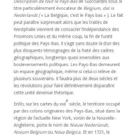
Description de tout le Pays-Bas
de Guicciardini sous le
titre particulière­ment évocateur de
Belgium, dat is
Nederlandt (
« La Belgique, c’est le Pays bas » ). Le fait
peut paraître surprenant alors que les traités de
Westphalie viennent de consacrer l’indépendance des
Provinces-Unies et du même coup, la fin de l’unité
politique des Pays-Bas. Il s’agit sans doute là d’un des
plus éloquents témoignages de la fixité des cadres
géographiques, longtemps quasi insensibles aux
bouleversements politiques. Les Pays-Bas demeurent
un espace géographique, même si celui-ci relève de
plusieurs souverains. Il faudra plus de deux siècles et
les révolutions pour faire définitivement disparaître
cette unité devenue théorique.
e
Enfin, sur les cartes du xvii
siècle, le territoire occupé
par des colons originaires des Pays-Bas, situé dans la
région de l’actuelle New York, voisin de la Nouvelle-
Angleterre, porte le nom de
Nieuw Nederlandt,
Novum Belgium
ou
Nova Belgica.
Et en 1721, le