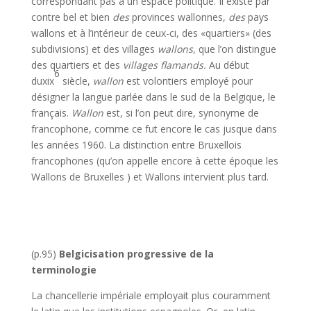
correspondant pas à un espace politique. Il existe par
contre bel et bien
des
provinces wallonnes,
des
pays
wallons et à l’intérieur de ceux-ci, des «quartiers» (des
subdivisions) et des villages
wallons,
que l’on distingue
des quartiers et des
villages flamands.
Au début
6
duxix
siècle,
wallon
est volontiers employé pour
désigner la langue parlée dans le sud de la Belgique, le
français.
Wallon
est, si l’on peut dire, synonyme de
francophone, comme ce fut encore le cas jusque dans
les années 1960. La distinction entre Bruxellois
francophones (qu’on appelle encore à cette époque les
Wallons de Bruxelles ) et Wallons intervient plus tard.
(p.95)
Belgicisation progressive de la
terminologie
La chancellerie impériale employait plus couramment