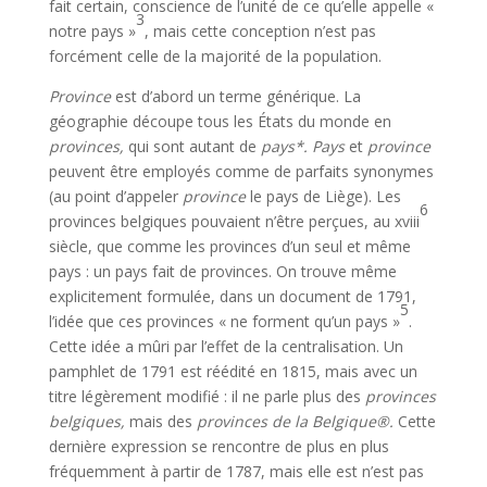
fait certain, conscience de l’unité de ce qu’elle appelle «
3
notre pays »
, mais cette conception n’est pas
forcément celle de la majorité de la population.
Province
est d’abord un terme générique. La
géographie découpe tous les États du monde en
provinces,
qui sont autant de
pays*. Pays
et
province
peuvent être employés comme de parfaits synonymes
(au point d’appeler
province
le pays de Liège). Les
6
provinces belgiques pouvaient n’être perçues, au xviii
siècle, que comme les provinces d’un seul et même
pays : un pays fait de provinces. On trouve même
explici­tement formulée, dans un document de 1791,
5
l’idée que ces provinces « ne forment qu’un pays »
.
Cette idée a mûri par l’effet de la centralisa­tion. Un
pamphlet de 1791 est réédité en 1815, mais avec un
titre légère­ment modifié : il ne parle plus des
provinces
belgiques,
mais des
provinces de la Belgique®.
Cette
dernière expression se rencontre de plus en plus
fréquemment à partir de 1787, mais elle est n’est pas