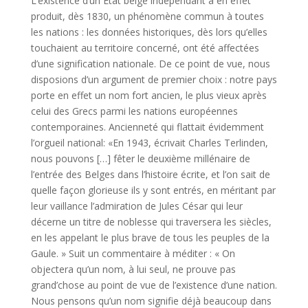
L’existence d’un État belge indépendant a en effet
produit, dès 1830, un phénomène commun à toutes
les nations : les données historiques, dès lors qu’elles
touchaient au territoire concerné, ont été affectées
d’une signification nationale. De ce point de vue, nous
disposions d’un argu­ment de premier choix : notre pays
porte en effet un nom fort ancien, le plus vieux après
celui des Grecs parmi les nations européennes
contem­poraines. Ancienneté qui flattait évidemment
l’orgueil national: «En 1943, écrivait Charles Terlinden,
nous pouvons […] fêter le deuxième millénaire de
l’entrée des Belges dans l’histoire écrite, et l’on sait de
quelle façon glorieuse ils y sont entrés, en méritant par
leur vaillance l’admiration de Jules César qui leur
décerne un titre de noblesse qui traversera les siècles,
en les appelant le plus brave de tous les peuples de la
Gaule. » Suit un commentaire à méditer : « On
objectera qu’un nom, à lui seul, ne prouve pas
grand’chose au point de vue de l’existence d’une nation.
Nous pensons qu’un nom signifie déjà beaucoup dans