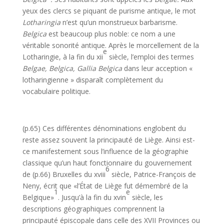
yeux des clercs se piquant de purisme antique, le mot
Lotharingia
n’est qu’un monstrueux barbarisme.
Belgica
est beaucoup plus noble: ce nom a une
véritable sonorité antique. Après le morcellement de la
e
Lotharingie, à la fin du xii
siècle, l’emploi des termes
Belgae, Belgica, Gallia Belgica
dans leur acception «
lotharingienne » disparaît complète­ment du
vocabulaire politique.
(p.65) Ces différentes dénominations englobent du
reste assez souvent la principauté de Liège. Ainsi est-
ce manifestement sous l’influence de la géographie
classique qu’un haut fonctionnaire du gouvernement
6
de (p.66) Bruxelles du xviii
siècle, Patrice-François de
Neny, écrit que «l’État de Liège fut démembré de la
1
e
Belgique»
. Jusqu’à la fin du xvin
siècle, les
descriptions géographiques comprennent la
principauté épiscopale dans celle des XVII Provinces ou