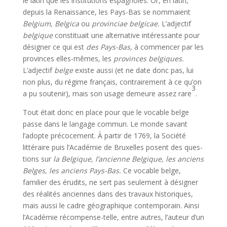
le latin que les institutions espagnoles. Or, en latin,
depuis la Renaissance, les Pays-Bas se nommaient
Belgium, Belgica
ou
provinciae belgicae.
L’adjectif
belgique
constituait une alternative intéressante pour
désigner ce qui est
des Pays-Bas,
à commencer par les
provinces elles-mêmes, les
provinces belgiques.
L’adjectif
belge
existe aussi (et ne date donc pas, lui
non plus, du régime français, contrairement à ce qu’on
3
a pu soutenir), mais son usage demeure assez rare
.
Tout était donc en place pour que le vocable belge
passe dans le langage commun. Le monde savant
l’adopte précocement. À partir de 1769, la Société
littéraire puis l’Académie de Bruxelles posent des ques­
tions sur
la Belgique, l’ancienne Belgique, les anciens
Belges, les anciens Pays-Bas.
Ce vocable belge,
familier des érudits, ne sert pas seulement à désigner
des réalités anciennes dans des travaux historiques,
mais aussi le cadre géographique contemporain. Ainsi
l’Académie récompense-t­elle, entre autres, l’auteur d’un