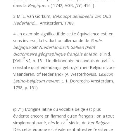
dans la
Belgique.
» ( 1742, AGR,
JTC,
416. )
3 M. L. Van Gorkum,
Beknoopt denkbeeld van Oud
Nederland…,
Amsterdam, 1789.
4 Un exemple significatif de cette équivalence est, en
sens inverse, la traduction alle­mande de
Gaule
belgique
par
Niederländisch Gallien (Petit
dictionnaire géographique français et latin,
s.l.n.d.
e
c
[XVIII
s.], p. 131. Un dictionnaire hollandais du xviii
s.
constate qu’«hedendaags gebruykt men Belgium voor
Vlaanderen, of Nederland» (A. Westerhovius,
Lexicon
Latino-belgicum novum,
t. 1, Dordrecht-Amsterdam,
1738, p. 151).
(p.71) L’origine latine du vocable belge est plus
évidente encore en flamand qu’en français : on a tout
e
simplement parlé, dès le xvi
siècle, de
het Belgica.
Dès cette époque est également attestée l’existence