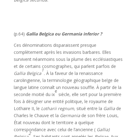
(p.64)
Gallia Belgica ou Germania inferior ?
Ces dénominations disparaissent presque
complètement après les inva­sions barbares. Elles
survivent néanmoins sous la plume des ecclésias­tiques
et de certains cosmographes, qui parlent parfois de
1
Gallia Belgica
.
À la faveur de la renaissance
carolingienne, la terminologie géogra­phique belge de
langue latine connaît un nouveau souffle. À partir de la
e
seconde moitié du ix
siècle, elle sert pour la première
fois à désigner une entité politique, le royaume de
Lothaire II, le
Lotharii regnum,
situé entre la
Gallia
de
Charles le Chauve et la
Germania
de son frère Louis,
État nouveau dont le territoire a quelque
correspondance avec celui de l’ancienne (
Gallia)
2
Belgica
.
Ses habitants sont appelés les
Belgae.
Aux