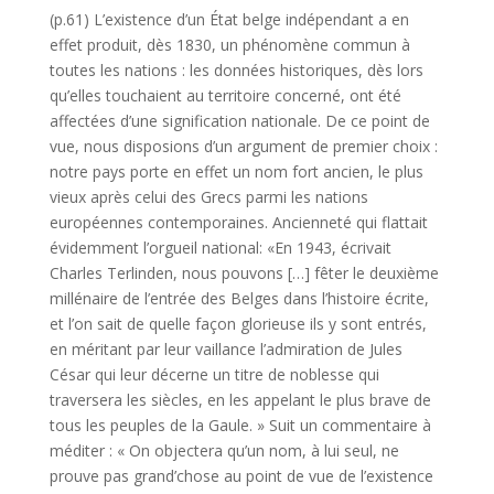
(p.61)
L’existence d’un État belge indépendant a en
effet produit, dès 1830, un phénomène commun à
toutes les nations : les données historiques, dès lors
qu’elles touchaient au territoire concerné, ont été
affectées d’une signification nationale. De ce point de
vue, nous disposions d’un argu­ment de premier choix :
notre pays porte en effet un nom fort ancien, le plus
vieux après celui des Grecs parmi les nations
européennes contem­poraines. Ancienneté qui flattait
évidemment l’orgueil national: «En 1943, écrivait
Charles Terlinden, nous pouvons […] fêter le deuxième
millénaire de l’entrée des Belges dans l’histoire écrite,
et l’on sait de quelle façon glorieuse ils y sont entrés,
en méritant par leur vaillance l’admiration de Jules
César qui leur décerne un titre de noblesse qui
traversera les siècles, en les appelant le plus brave de
tous les peuples de la Gaule. » Suit un commentaire à
méditer : « On objectera qu’un nom, à lui seul, ne
prouve pas grand’chose au point de vue de l’existence