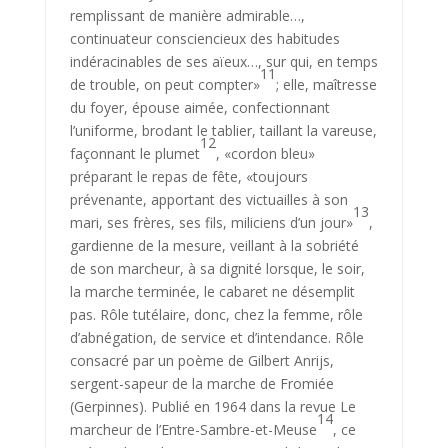
remplissant de manière admirable…,
continuateur consciencieux des habitudes
indéracinables de ses aïeux…, sur qui, en temps
11
de trouble, on peut compter»
; elle, maîtresse
du foyer, épouse aimée, confection­nant
l’uniforme, brodant le tablier, taillant la vareuse,
12
façonnant le plu­met
, «cordon bleu»
préparant le repas de fête, «toujours
prévenante, apportant des victuailles à son
13
mari, ses frères, ses fils, miliciens d’un jour»
,
gardienne de la mesure, veillant à la sobriété
de son marcheur, à sa dignité lorsque, le soir,
la marche terminée, le cabaret ne désemplit
pas. Rôle tutélaire, donc, chez la femme, rôle
d’abnégation, de service et d’intendance. Rôle
consacré par un poème de Gilbert Anrijs,
sergent-sapeur de la marche de Fromiée
(Gerpinnes). Publié en 1964 dans la revue Le
14
marcheur de l’Entre-Sambre-et-Meuse
, ce