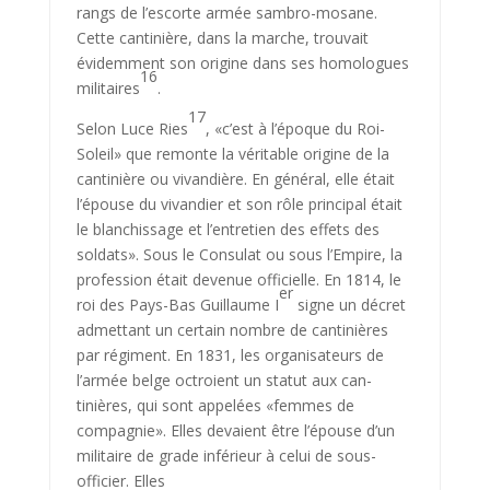
rangs de l’escorte armée sambro-mosane.
Cette cantinière, dans la marche, trouvait
évidemment son origine dans ses homologues
16
mili­taires
.
17
Selon Luce Ries
, «c’est à l’époque du Roi-
Soleil» que remonte la véritable origine de la
cantinière ou vivandière. En général, elle était
l’épouse du vivandier et son rôle principal était
le blanchissage et l’entre­tien des effets des
soldats». Sous le Consulat ou sous l’Empire, la
profes­sion était devenue officielle. En 1814, le
er
roi des Pays-Bas Guillaume I
signe un décret
admettant un certain nombre de cantinières
par régiment. En 1831, les organisateurs de
l’armée belge octroient un statut aux can­
tinières, qui sont appelées «femmes de
compagnie». Elles devaient être l’épouse d’un
militaire de grade inférieur à celui de sous-
officier. Elles