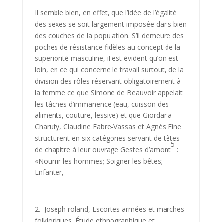
Il semble bien, en effet, que l’idée de l’égalité
des sexes se soit large­ment imposée dans bien
des couches de la population. S’il demeure des
poches de résistance fidèles au concept de la
supériorité masculine, il est évident qu’on est
loin, en ce qui concerne le travail surtout, de la
division des rôles réservant obligatoirement à
la femme ce que Simone de Beau­voir appelait
les tâches d’immanence (eau, cuisson des
aliments, couture, lessive) et que Giordana
Charuty, Claudine Fabre-Vassas et Agnès Fine
structurent en six catégories servant de têtes
5
de chapitre à leur ouvrage Gestes d’amont
:
«Nourrir les hommes; Soigner les bêtes;
Enfanter,
2. Joseph roland, Escortes armées et marches
folkloriques. Étude ethnographique et