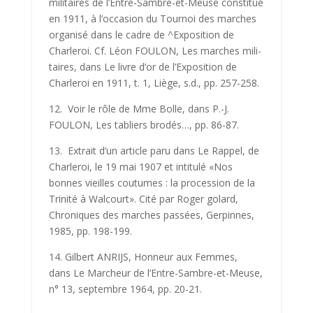
militaires de l’Entre-Sambre-et-Meuse constitué
en 1911, à l’occasion du Tournoi des marches
organisé dans le cadre de ^Exposition de
Charleroi. Cf. Léon FOULON, Les marches mili­
taires, dans Le livre d’or de l’Exposition de
Charleroi en 1911, t. 1, Liège, s.d., pp. 257-258.
12. Voir le rôle de Mme Bolle, dans P.-J.
FOULON, Les tabliers brodés…, pp. 86-87.
13. Extrait d’un article paru dans Le Rappel, de
Charleroi, le 19 mai 1907 et intitulé «Nos
bonnes vieilles coutumes : la procession de la
Trinité à Walcourt». Cité par Roger golard,
Chroniques des marches passées, Gerpinnes,
1985, pp. 198-199.
14. Gilbert ANRIJS, Honneur aux Femmes,
dans Le Marcheur de l’Entre-Sambre-et-Meuse,
n° 13, septembre 1964, pp. 20-21.