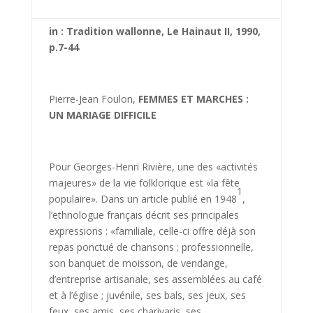
in : Tradition wallonne, Le Hainaut II, 1990,
p.7-44
Pierre-Jean Foulon,
FEMMES ET MARCHES :
UN MARIAGE DIFFICILE
Pour Georges-Henri Rivière, une des «activités
majeures» de la vie folklorique est «la fête
1
populaire». Dans un article publié en 1948
,
l’ethnologue français décrit ses principales
expressions : «familiale, celle-ci offre déjà son
repas ponctué de chansons ; professionnelle,
son banquet de moisson, de vendange,
d’entreprise artisanale, ses assemblées au café
et à l’église ; juvénile, ses bals, ses jeux, ses
feux, ses amis, ses charivaris, ses